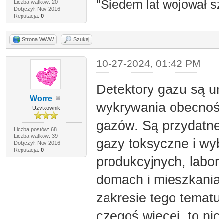
"Siedem lat wojował s
Liczba wątków: 20
Dołączył: Nov 2016
Reputacja:
0
Strona WWW
Szukaj
10-27-2024, 01:42 PM
Detektory gazu są u
Worre
wykrywania obecnoś
Użytkownik
gazów. Są przydatn
Liczba postów: 68
Liczba wątków: 39
gazy toksyczne i wy
Dołączył: Nov 2016
Reputacja:
0
produkcyjnych, labo
domach i mieszkania.
zakresie tego temat
czegoś więcej, to ni