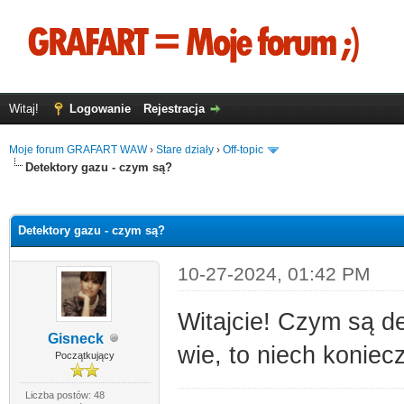
Witaj!
Logowanie
Rejestracja
Moje forum GRAFART WAW
›
Stare działy
›
Off-topic
Detektory gazu - czym są?
0
Detektory gazu - czym są?
10-27-2024, 01:42 PM
Witajcie! Czym są d
Gisneck
wie, to niech koniecz
Początkujący
Liczba postów: 48